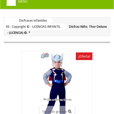
MENU
+
HOME
Disfraces infantiles
+
DISFRACES PARA ADULTOS
00 : Copyright © - LICENCIAS INFANTIL
Disfraz Niño: Thor Deluxe
+
- (LICENCIA) ©. *
DISFRACES INFANTILES
+
COMPLEMENTOS
+
MAQUILLAJE FIESTA
¡Oferta!
+
PELUCAS, GORROS, CARETAS
+
PARTY, BROMAS
+
TEMÁTICOS
Ver más grande