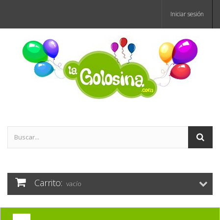
Iniciar sesión
Carrito:
vacío