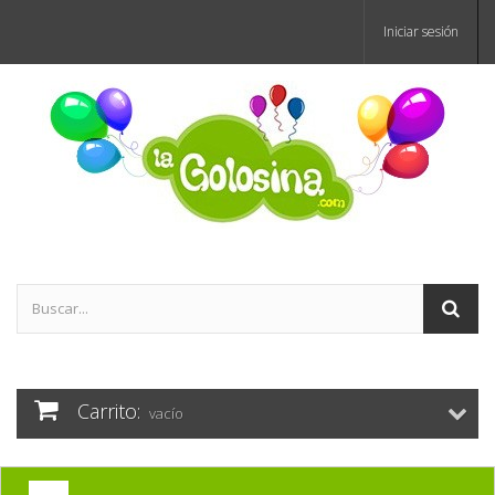
Iniciar sesión
Carrito:
vacío