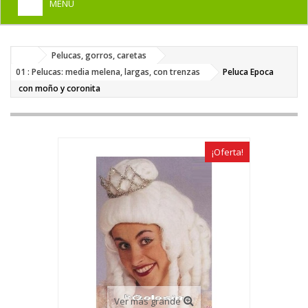
MENU
+
HOME
Pelucas, gorros, caretas
+
DISFRACES PARA ADULTOS
01 : Pelucas: media melena, largas, con trenzas
Peluca Epoca
+
con moño y coronita
DISFRACES INFANTILES
+
COMPLEMENTOS
+
MAQUILLAJE FIESTA
¡Oferta!
+
PELUCAS, GORROS, CARETAS
+
PARTY, BROMAS
+
TEMÁTICOS
Ver más grande