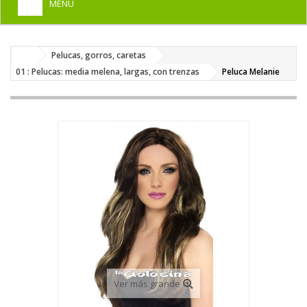
MENU
+
HOME
Pelucas, gorros, caretas
+
DISFRACES PARA ADULTOS
01 : Pelucas: media melena, largas, con trenzas
Peluca Melanie
+
DISFRACES INFANTILES
+
COMPLEMENTOS
+
MAQUILLAJE FIESTA
+
PELUCAS, GORROS, CARETAS
+
PARTY, BROMAS
+
TEMÁTICOS
Ver más grande