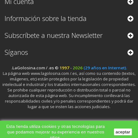
Mi cuenta
Información sobre la tienda
Subscríbete a nuestra Newsletter
Síganos
.LaGolosina.com / .es ©
1997
-
2026
(29 años en Internet).
La página web www.lagolosina.com /.es, así como su contenido (textos,
imágenes, etc) están protegidos por la legislación de propiedad
intelectual e industrial y los tratados internacionales correspondientes.
Se prohibe cualquier reproducción o distribución total o parcial no
autorizada de esta página web. Su incumplimiento conllevará las
responsabilidades civiles y/o penales correspondientes y podrá dar
lugar a que se insten las acciones judiciales.
Esta tienda utiliza cookies y otras tecnologías para
que podamos mejorar su experiencia en nuestros
aceptar
sitios.