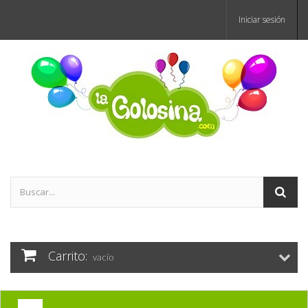
Iniciar sesión
Carrito:
vacío