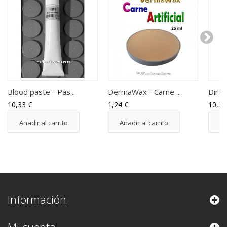
Blood paste - Pas...
DermaWax - Carne ...
Dirth
10,33 €
1,24 €
10,33
Añadir al carrito
Añadir al carrito
Añ
Información