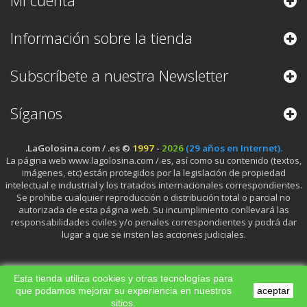
Mi cuenta
Información sobre la tienda
Subscríbete a nuestra Newsletter
Síganos
.LaGolosina.com / .es ©
1997
-
2026
(29 años en Internet).
La página web www.lagolosina.com /.es, así como su contenido (textos,
imágenes, etc) están protegidos por la legislación de propiedad
intelectual e industrial y los tratados internacionales correspondientes.
Se prohibe cualquier reproducción o distribución total o parcial no
autorizada de esta página web. Su incumplimiento conllevará las
responsabilidades civiles y/o penales correspondientes y podrá dar
lugar a que se insten las acciones judiciales.
Esta tienda utiliza cookies y otras tecnologías para
que podamos mejorar su experiencia en nuestros
aceptar
sitios.