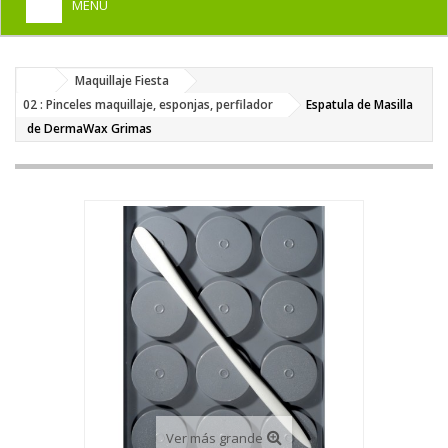
MENU
+
HOME
Maquillaje Fiesta
+
DISFRACES PARA ADULTOS
02 : Pinceles maquillaje, esponjas, perfilador
Espatula de Masilla
+
de DermaWax Grimas
DISFRACES INFANTILES
+
COMPLEMENTOS
+
MAQUILLAJE FIESTA
+
PELUCAS, GORROS, CARETAS
+
PARTY, BROMAS
+
TEMÁTICOS
Ver más grande