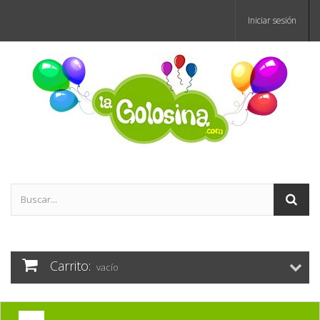
Iniciar sesión
Carrito:
vacío