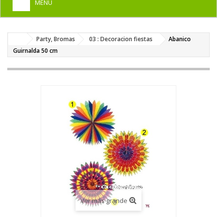
MENU
+
HOME
Party, Bromas
03 : Decoracion fiestas
Abanico
+
DISFRACES PARA ADULTOS
Guirnalda 50 cm
+
DISFRACES INFANTILES
+
COMPLEMENTOS
+
MAQUILLAJE FIESTA
+
PELUCAS, GORROS, CARETAS
+
PARTY, BROMAS
+
TEMÁTICOS
Ver más grande