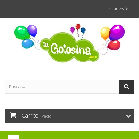
Iniciar sesión
Carrito:
vacío