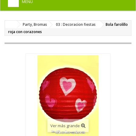
MENU
+
HOME
Party, Bromas
03 : Decoracion fiestas
Bola farolillo
+
DISFRACES PARA ADULTOS
roja con corazones
+
DISFRACES INFANTILES
+
COMPLEMENTOS
+
MAQUILLAJE FIESTA
+
PELUCAS, GORROS, CARETAS
+
PARTY, BROMAS
+
TEMÁTICOS
Ver más grande