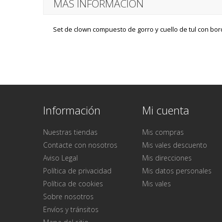
MÁS INFORMACIÓN
Set de clown compuesto de gorro y cuello de tul con bo
Información
Mi cuenta
Nuestras tiendas
Mis compras
Contacte con nosotros
Mis vales descuento
Aviso Legal
Mis direcciones
Política de privacidad
Mis datos personales
Política de cookies
Mis vales
Sobre nosotros
Envíos y tránsitos