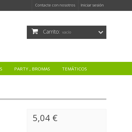
Contacte con nosotros
Iniciar sesión
Carrito:
vacío
S
PARTY , BROMAS
TEMÁTICOS
5,04 €