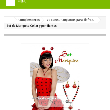
MENU
+
HOME
Complementos
03 : Sets / Conjuntos para disfraz.
+
DISFRACES PARA ADULTOS
Set de Mariquita Collar y pendientes
+
DISFRACES INFANTILES
+
COMPLEMENTOS
+
MAQUILLAJE FIESTA
+
PELUCAS, GORROS, CARETAS
+
PARTY, BROMAS
+
TEMÁTICOS
Ver más grande