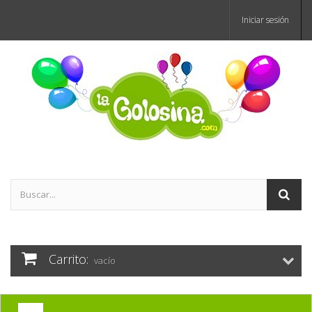
Iniciar sesión
Carrito:
vacío