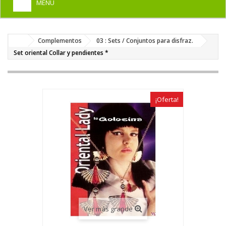
MENU
+
HOME
Complementos
03 : Sets / Conjuntos para disfraz.
+
DISFRACES PARA ADULTOS
Set oriental Collar y pendientes *
+
DISFRACES INFANTILES
+
COMPLEMENTOS
¡Oferta!
+
MAQUILLAJE FIESTA
+
PELUCAS, GORROS, CARETAS
+
PARTY, BROMAS
+
TEMÁTICOS
Ver más grande