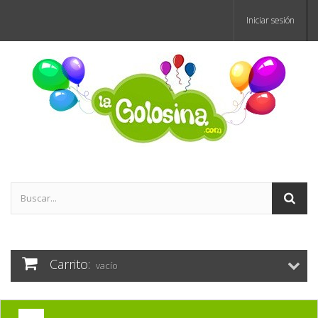
Iniciar sesión
Carrito:
vacío