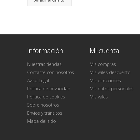
Información
Mi cuenta
Nuestras tiendas
Mis compras
Contacte con nosotros
Mis vales descuento
Aviso Legal
Mis direcciones
Política de privacidad
Mis datos personales
Política de cookies
Mis vales
Sobre nosotros
Envíos y tránsitos
Mapa del sitio