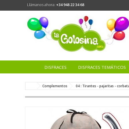
Llámanos ahora:
+34 948 22 34 68
DISFRACES
DISFRACES TEMÁTICOS
Complementos
04 : Tirantes - pajaritas - corbat