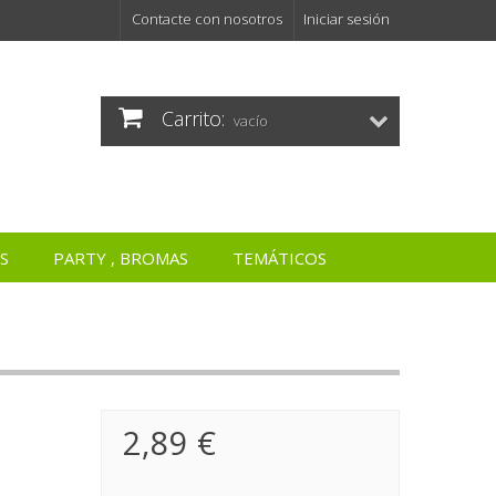
Contacte con nosotros
Iniciar sesión
Carrito:
vacío
S
PARTY , BROMAS
TEMÁTICOS
2,89 €