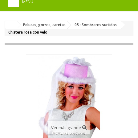
MENU
+
HOME
Pelucas, gorros, caretas
05 : Sombreros surtidos
+
DISFRACES PARA ADULTOS
Chistera rosa con velo
+
DISFRACES INFANTILES
+
COMPLEMENTOS
+
MAQUILLAJE FIESTA
+
PELUCAS, GORROS, CARETAS
+
PARTY, BROMAS
+
TEMÁTICOS
Ver más grande