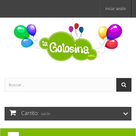
Iniciar sesión
Carrito:
vacío