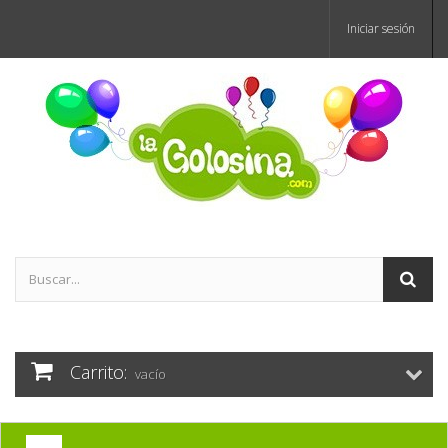
Iniciar sesión
Carrito:
vacío