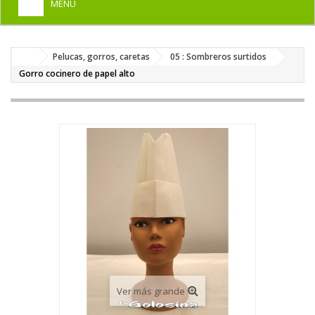
MENU
+
HOME
Pelucas, gorros, caretas
05 : Sombreros surtidos
+
DISFRACES PARA ADULTOS
Gorro cocinero de papel alto
+
DISFRACES INFANTILES
+
COMPLEMENTOS
+
MAQUILLAJE FIESTA
+
PELUCAS, GORROS, CARETAS
+
PARTY, BROMAS
+
TEMÁTICOS
Ver más grande