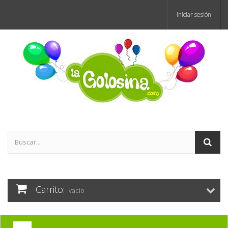
Iniciar sesión
Carrito:
vacío