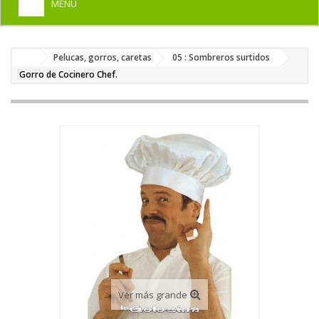
MENU
+
HOME
Pelucas, gorros, caretas
05 : Sombreros surtidos
+
DISFRACES PARA ADULTOS
Gorro de Cocinero Chef.
+
DISFRACES INFANTILES
+
COMPLEMENTOS
+
MAQUILLAJE FIESTA
+
PELUCAS, GORROS, CARETAS
+
PARTY, BROMAS
+
TEMÁTICOS
Ver más grande