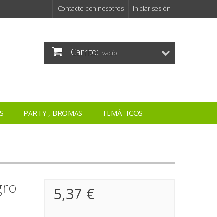
Contacte con nosotros
Iniciar sesión
Carrito:
vacío
S
PARTY , BROMAS
TEMÁTICOS
gro
5,37 €