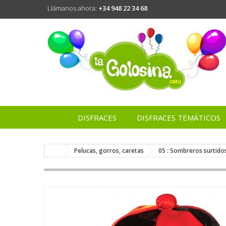
Llámanos ahora:
+34 948 22 34 68
DISFRACES
DISFRACES TEMÁTICOS
Pelucas, gorros, caretas
05 : Sombreros surtido