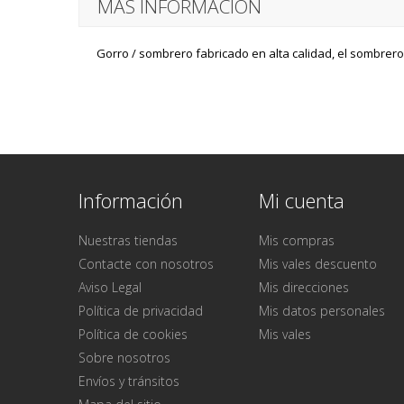
MÁS INFORMACIÓN
Gorro / sombrero fabricado en alta calidad, el sombrero
Información
Mi cuenta
Nuestras tiendas
Mis compras
Contacte con nosotros
Mis vales descuento
Aviso Legal
Mis direcciones
Política de privacidad
Mis datos personales
Política de cookies
Mis vales
Sobre nosotros
Envíos y tránsitos