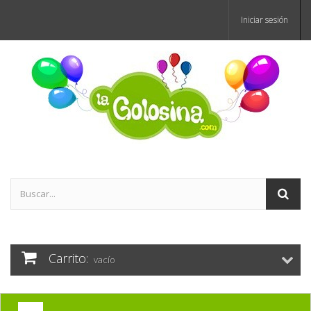
Iniciar sesión
Carrito:
vacío