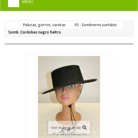
MENU
+
HOME
Pelucas, gorros, caretas
05 : Sombreros surtidos
+
DISFRACES PARA ADULTOS
Somb. Cordobes negro fieltro
+
DISFRACES INFANTILES
+
COMPLEMENTOS
+
MAQUILLAJE FIESTA
+
PELUCAS, GORROS, CARETAS
+
PARTY, BROMAS
+
TEMÁTICOS
Ver más grande