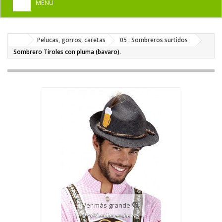
MENU
+
HOME
Pelucas, gorros, caretas
05 : Sombreros surtidos
+
DISFRACES PARA ADULTOS
Sombrero Tiroles con pluma (bavaro).
+
DISFRACES INFANTILES
+
COMPLEMENTOS
+
MAQUILLAJE FIESTA
+
PELUCAS, GORROS, CARETAS
+
PARTY, BROMAS
+
TEMÁTICOS
Ver más grande