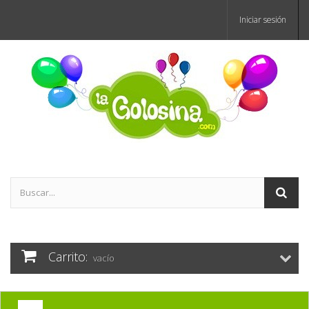
Iniciar sesión
Carrito:
vacío