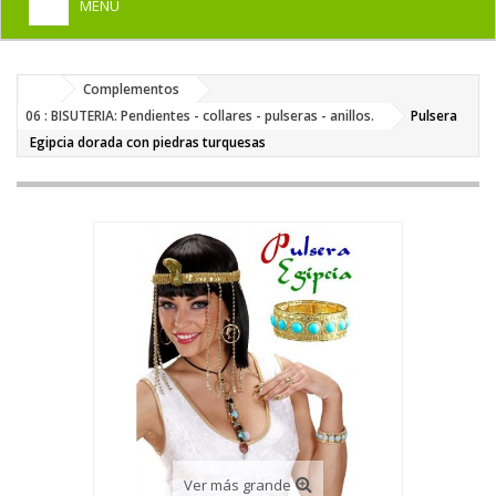
MENU
+
HOME
Complementos
+
DISFRACES PARA ADULTOS
06 : BISUTERIA: Pendientes - collares - pulseras - anillos.
Pulsera
+
Egipcia dorada con piedras turquesas
DISFRACES INFANTILES
+
COMPLEMENTOS
+
MAQUILLAJE FIESTA
+
PELUCAS, GORROS, CARETAS
+
PARTY, BROMAS
+
TEMÁTICOS
Ver más grande