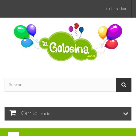
Iniciar sesión
Carrito:
vacío