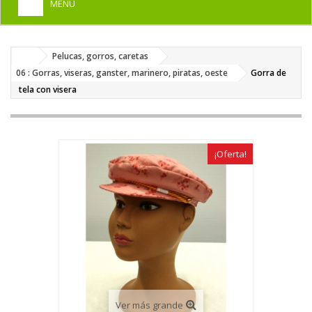
MENU
+
HOME
Pelucas, gorros, caretas
+
DISFRACES PARA ADULTOS
06 : Gorras, viseras, ganster, marinero, piratas, oeste
Gorra de
+
tela con visera
DISFRACES INFANTILES
+
COMPLEMENTOS
+
MAQUILLAJE FIESTA
¡Oferta!
+
PELUCAS, GORROS, CARETAS
+
PARTY, BROMAS
+
TEMÁTICOS
Ver más grande