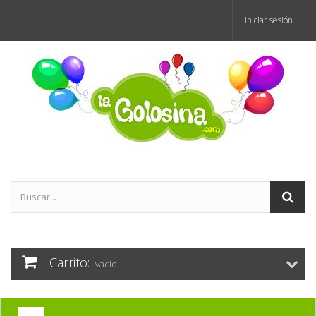
Iniciar sesión
Carrito:
vacío