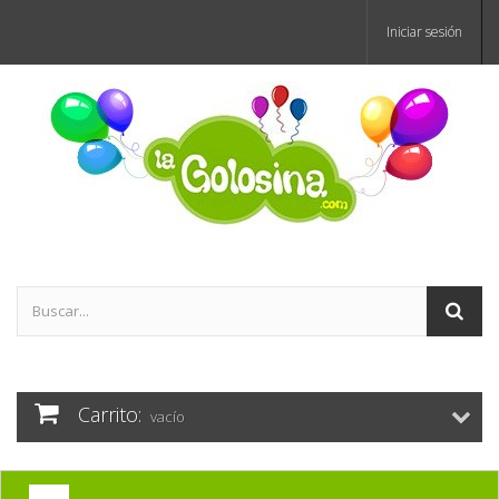
Iniciar sesión
Carrito:
vacío