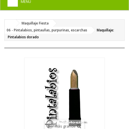
MENU
+
HOME
Maquillaje Fiesta
+
DISFRACES PARA ADULTOS
06 - Pintalabios, pintauñas, purpurinas, escarchas
Maquillaje:
+
Pintalabios dorado
DISFRACES INFANTILES
+
COMPLEMENTOS
+
MAQUILLAJE FIESTA
+
PELUCAS, GORROS, CARETAS
+
PARTY, BROMAS
+
TEMÁTICOS
Ver más grande