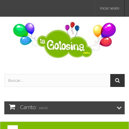
Iniciar sesión
Carrito:
vacío