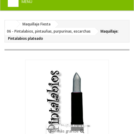
MENU
+
HOME
Maquillaje Fiesta
+
DISFRACES PARA ADULTOS
06 - Pintalabios, pintauñas, purpurinas, escarchas
Maquillaje:
+
Pintalabios plateado
DISFRACES INFANTILES
+
COMPLEMENTOS
+
MAQUILLAJE FIESTA
+
PELUCAS, GORROS, CARETAS
+
PARTY, BROMAS
+
TEMÁTICOS
Ver más grande