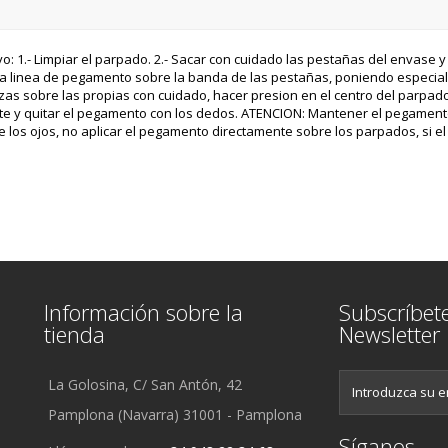
: 1.- Limpiar el parpado. 2.- Sacar con cuidado las pestañas del envase y
r una linea de pegamento sobre la banda de las pestañas, poniendo especial
izas sobre las propias con cuidado, hacer presion en el centro del parpa
te y quitar el pegamento con los dedos. ATENCION: Mantener el pegamento
a de los ojos, no aplicar el pegamento directamente sobre los parpados, si
Información sobre la
Subscríbet
tienda
Newsletter
La Golosina, C/ San Antón, 42
Pamplona (Navarra) 31001 - Pamplona
Síganos