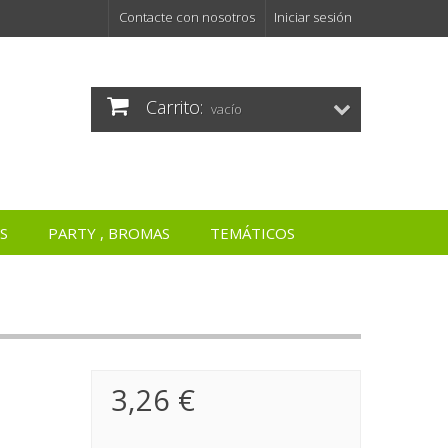
Contacte con nosotros
Iniciar sesión
Carrito:
vacío
S
PARTY , BROMAS
TEMÁTICOS
3,26 €