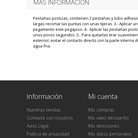
MÁS INFORMACIÓN
Pestañas postizas, contienen 2 pestañas y tubo adhesivo
largas recortar las puntas con unas tijeras. 3.- Aplica
pegamento este pegajoso. 4.- Aplicar las pestañas post
unos pocos segundos. 5.- Para quitarlas tirar suavemen
externo!, evitar el contacto directo con la parte intern
agua fria.
Información
Mi cuenta
Nuestras tiendas
Mis compras
Contacte con nosotros
Mis vales descuento
Aviso Legal
Mis direcciones
Política de privacidad
Mis datos personales