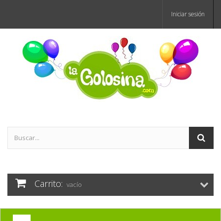
Iniciar sesión
Carrito:
vacío