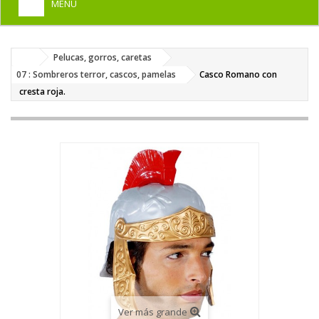
MENU
+
HOME
Pelucas, gorros, caretas
+
DISFRACES PARA ADULTOS
07 : Sombreros terror, cascos, pamelas
Casco Romano con
+
cresta roja.
DISFRACES INFANTILES
+
COMPLEMENTOS
+
MAQUILLAJE FIESTA
+
PELUCAS, GORROS, CARETAS
+
PARTY, BROMAS
+
TEMÁTICOS
Ver más grande