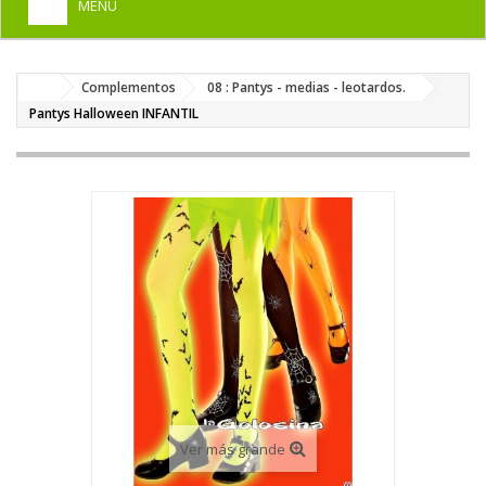
MENU
+
HOME
Complementos
08 : Pantys - medias - leotardos.
+
DISFRACES PARA ADULTOS
Pantys Halloween INFANTIL
+
DISFRACES INFANTILES
+
COMPLEMENTOS
+
MAQUILLAJE FIESTA
+
PELUCAS, GORROS, CARETAS
+
PARTY, BROMAS
+
TEMÁTICOS
Ver más grande