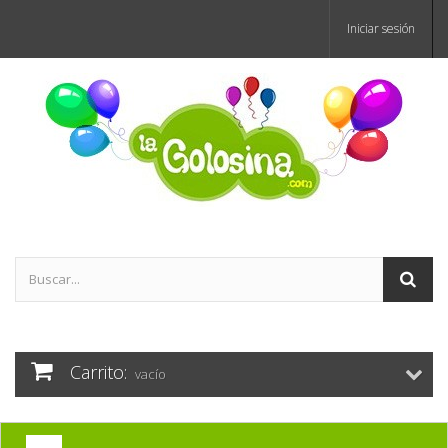
Iniciar sesión
Carrito:
vacío