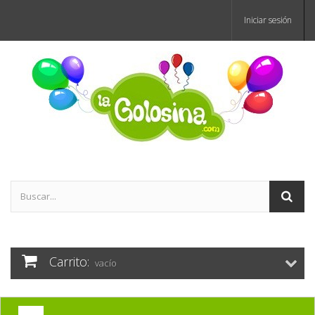
Iniciar sesión
Carrito:
vacío