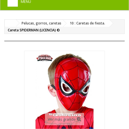
MENU
+
HOME
Pelucas, gorros, caretas
10 : Caretas de fiesta.
+
DISFRACES PARA ADULTOS
Careta SPIDERMAN (LICENCIA) ©
+
DISFRACES INFANTILES
+
COMPLEMENTOS
+
MAQUILLAJE FIESTA
+
PELUCAS, GORROS, CARETAS
+
PARTY, BROMAS
+
TEMÁTICOS
Ver más grande