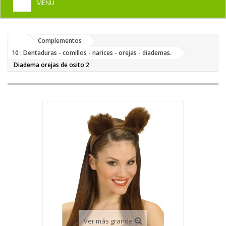
MENU
+
HOME
Complementos
+
DISFRACES PARA ADULTOS
10 : Dentaduras - comillos - narices - orejas - diademas.
+
Diadema orejas de osito 2
DISFRACES INFANTILES
+
COMPLEMENTOS
+
MAQUILLAJE FIESTA
+
PELUCAS, GORROS, CARETAS
+
PARTY, BROMAS
+
TEMÁTICOS
Ver más grande