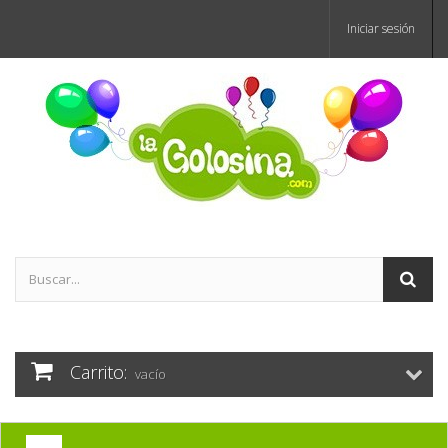
Iniciar sesión
Carrito:
vacío