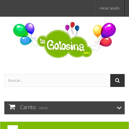
Iniciar sesión
Carrito:
vacío