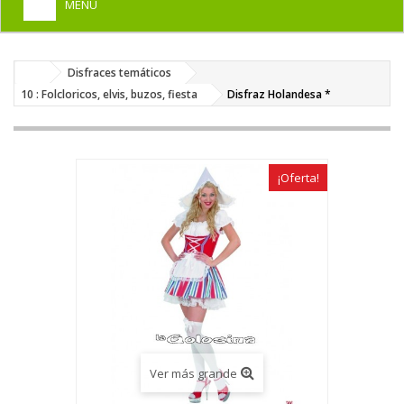
MENU
+
HOME
Disfraces temáticos
+
DISFRACES PARA ADULTOS
10 : Folcloricos, elvis, buzos, fiesta
Disfraz Holandesa *
+
DISFRACES INFANTILES
+
COMPLEMENTOS
¡Oferta!
+
MAQUILLAJE FIESTA
+
PELUCAS, GORROS, CARETAS
+
PARTY, BROMAS
+
TEMÁTICOS
Ver más grande