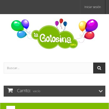
Iniciar sesión
Carrito:
vacío