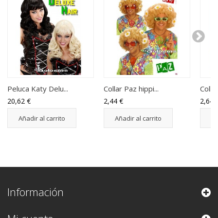
Peluca Katy Delu...
Collar Paz hippi...
Colla
20,62 €
2,44 €
2,64 
Añadir al carrito
Añadir al carrito
Añ
Información