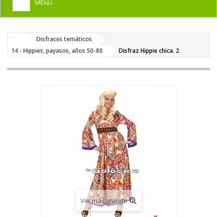
MENU
+
HOME
Disfraces temáticos
+
DISFRACES PARA ADULTOS
14 - Hippies, payasos, años 50-80
Disfraz Hippie chica. 2
+
DISFRACES INFANTILES
+
COMPLEMENTOS
+
MAQUILLAJE FIESTA
+
PELUCAS, GORROS, CARETAS
+
PARTY, BROMAS
+
TEMÁTICOS
Ver más grande