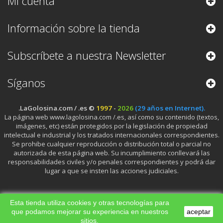
Mi cuenta
Información sobre la tienda
Subscríbete a nuestra Newsletter
Síganos
.LaGolosina.com / .es ©
1997
-
2026
(29 años en Internet).
La página web www.lagolosina.com /.es, así como su contenido (textos,
imágenes, etc) están protegidos por la legislación de propiedad
intelectual e industrial y los tratados internacionales correspondientes.
Se prohibe cualquier reproducción o distribución total o parcial no
autorizada de esta página web. Su incumplimiento conllevará las
responsabilidades civiles y/o penales correspondientes y podrá dar
lugar a que se insten las acciones judiciales.
Esta tienda utiliza cookies y otras tecnologías para
que podamos mejorar su experiencia en nuestros
aceptar
sitios.