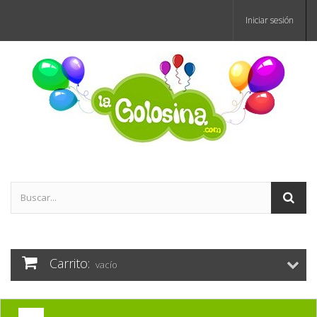
Iniciar sesión
Carrito:
vacío