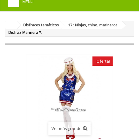
MENU
+
HOME
Disfraces temáticos
17 : Ninjas, chino, marineros
+
DISFRACES PARA ADULTOS
Disfraz Marinera *.
+
DISFRACES INFANTILES
+
COMPLEMENTOS
¡Oferta!
+
MAQUILLAJE FIESTA
+
PELUCAS, GORROS, CARETAS
+
PARTY, BROMAS
+
TEMÁTICOS
Ver más grande