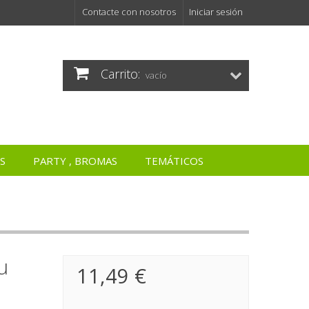
Contacte con nosotros
Iniciar sesión
Carrito:
vacío
S
PARTY , BROMAS
TEMÁTICOS
u
11,49 €