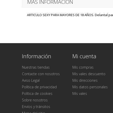
MÁS INFORMACIÓN
ARTICULO SEXY PARA MAYORES DE 18 AÑOS. Delantal par
Información
Mi cuenta
Nuestras tiendas
Mis compras
Contacte con nosotros
Mis vales descuento
Aviso Legal
Mis direcciones
Política de privacidad
Mis datos personales
Política de cookies
Mis vales
Sobre nosotros
Envíos y tránsitos