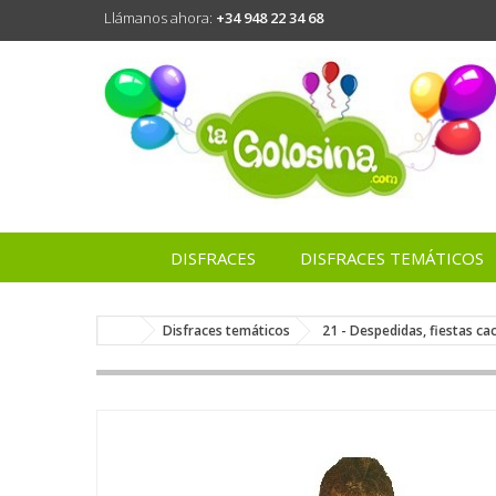
Llámanos ahora:
+34 948 22 34 68
DISFRACES
DISFRACES TEMÁTICOS
Disfraces temáticos
21 - Despedidas, fiestas c