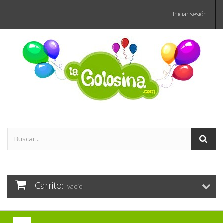
Iniciar sesión
Carrito:
vacío