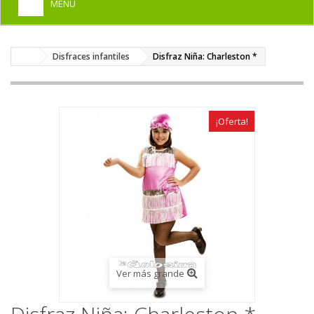
MENU
+
HOME
Disfraces infantiles
Disfraz Niña: Charleston *
+
DISFRACES PARA ADULTOS
+
DISFRACES INFANTILES
+
COMPLEMENTOS
¡Oferta!
+
MAQUILLAJE FIESTA
+
PELUCAS, GORROS, CARETAS
+
PARTY, BROMAS
+
TEMÁTICOS
Ver más grande