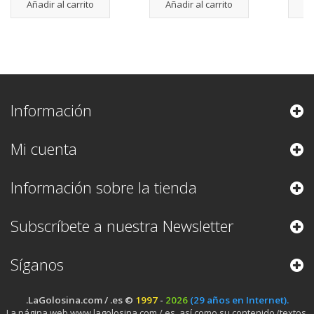
Añadir al carrito
Añadir al carrito
Añ
Información
Mi cuenta
Información sobre la tienda
Subscríbete a nuestra Newsletter
Síganos
.LaGolosina.com / .es ©
1997
-
2026
(29 años en Internet).
La página web www.lagolosina.com /.es, así como su contenido (textos,