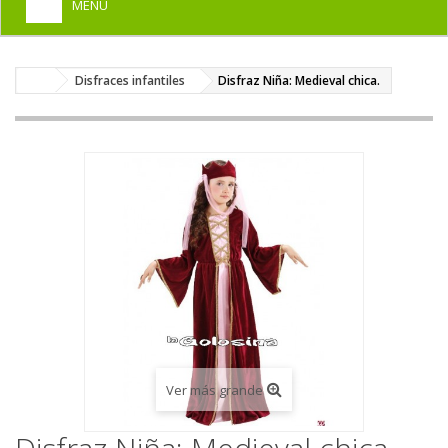
MENU
+
HOME
Disfraces infantiles
Disfraz Niña: Medieval chica.
+
DISFRACES PARA ADULTOS
+
DISFRACES INFANTILES
+
COMPLEMENTOS
+
MAQUILLAJE FIESTA
+
PELUCAS, GORROS, CARETAS
+
PARTY, BROMAS
+
TEMÁTICOS
Ver más grande