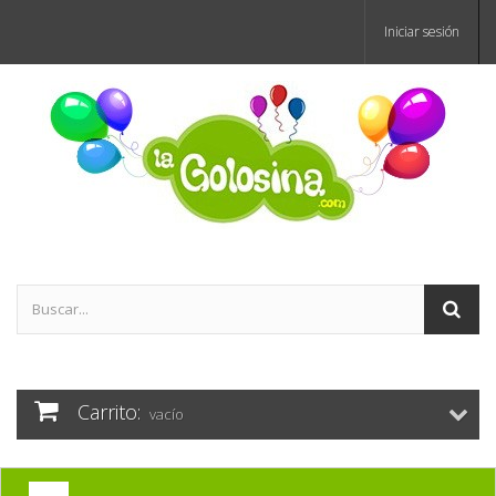
Iniciar sesión
Carrito:
vacío