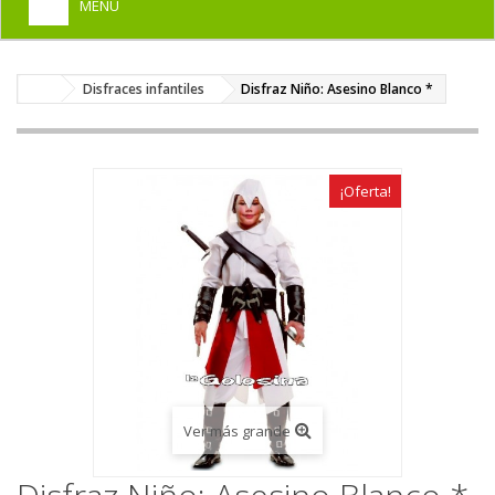
MENU
+
HOME
Disfraces infantiles
Disfraz Niño: Asesino Blanco *
+
DISFRACES PARA ADULTOS
+
DISFRACES INFANTILES
+
COMPLEMENTOS
¡Oferta!
+
MAQUILLAJE FIESTA
+
PELUCAS, GORROS, CARETAS
+
PARTY, BROMAS
+
TEMÁTICOS
Ver más grande