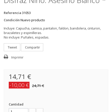
Disfraz Niño: Asesino Blanco *
Referencia
31053
Condición
Nuevo producto
Incluye:
Capucha, camisa, pantalon, faldon, bandolera, cinturon,
brazaletes y espinilleras.
No incluye:
Puñales, espadas.
Tweet
Compartir
Imprimir
14,71 €
-10,00 €
24,71 €
Cantidad