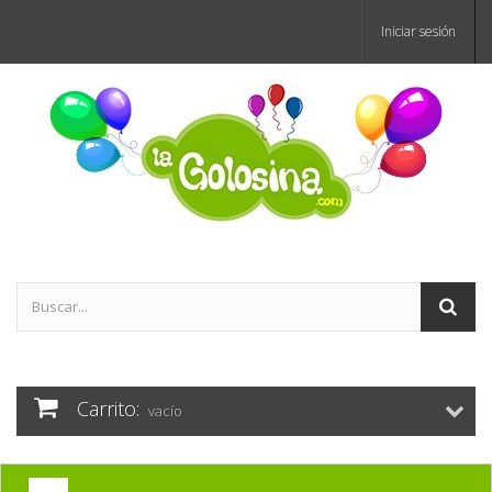
Iniciar sesión
Carrito:
vacío