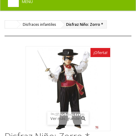
MENU
+
HOME
Disfraces infantiles
Disfraz Niño: Zorro *
+
DISFRACES PARA ADULTOS
+
DISFRACES INFANTILES
+
COMPLEMENTOS
¡Oferta!
+
MAQUILLAJE FIESTA
+
PELUCAS, GORROS, CARETAS
+
PARTY, BROMAS
+
TEMÁTICOS
Ver más grande