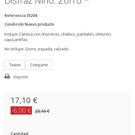
Disfraz Niño: Zorro *
Referencia
35204
Condición
Nuevo producto
Incluye: C
amisa con chorreras, chaleco, pantalón, cinturón,
capa,antifaz.
No incluye: Gorro, espada, calzado.
Tweet
Compartir
Imprimir
17,10 €
-6,00 €
23,10 €
Cantidad