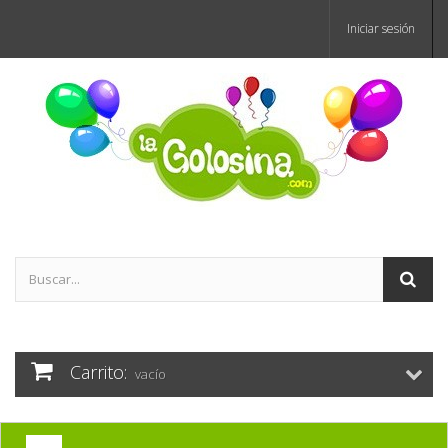
Iniciar sesión
Carrito:
vacío