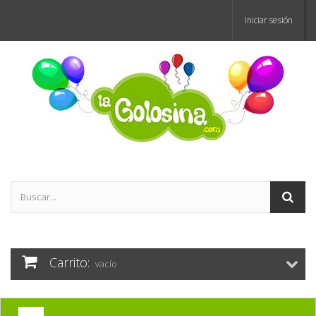
Iniciar sesión
Carrito:
vacío