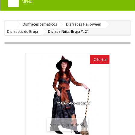
MENU
+
HOME
Disfraces temáticos
Disfraces Halloween
+
DISFRACES PARA ADULTOS
Disfraces de Bruja
Disfraz Niña: Bruja *. 21
+
DISFRACES INFANTILES
+
COMPLEMENTOS
¡Oferta!
+
MAQUILLAJE FIESTA
+
PELUCAS, GORROS, CARETAS
+
PARTY, BROMAS
+
TEMÁTICOS
Ver más grande