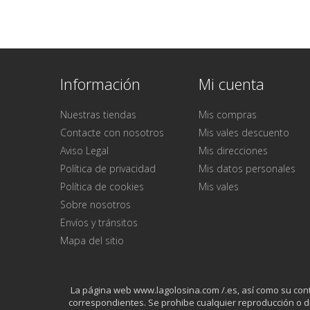
Información
Mi cuenta
Nuestras tiendas
Mis compras
Contacte con nosotros
Mis vales descuento
Aviso Legal
Mis direcciones
Política de privacidad
Mis datos personales
Política de cookies
Mis vales
Sobre nosotros
Envíos y tránsitos
Mapa del sitio
La página web www.lagolosina.com /.es, así como su conten
correspondientes. Se prohibe cualquier reproducción o di