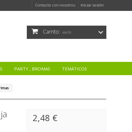
Contacte con nosotros
Iniciar sesión
Carrito:
vacío
S
PARTY , BROMAS
TEMÁTICOS
rimas
ja
2,48 €