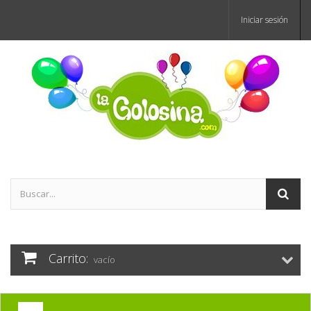
Iniciar sesión
Carrito:
vacío