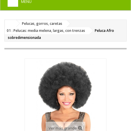
MENU
+
HOME
Pelucas, gorros, caretas
+
DISFRACES PARA ADULTOS
01 : Pelucas: media melena, largas, con trenzas
Peluca Afro
+
sobredimensionada
DISFRACES INFANTILES
+
COMPLEMENTOS
+
MAQUILLAJE FIESTA
+
PELUCAS, GORROS, CARETAS
+
PARTY, BROMAS
+
TEMÁTICOS
Ver más grande