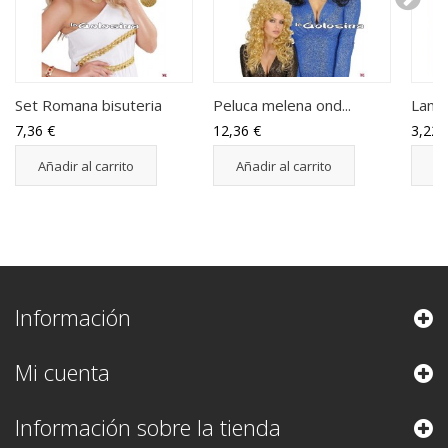
Set Romana bisuteria
Peluca melena ond...
Lampa
7,36 €
12,36 €
3,22 
Añadir al carrito
Añadir al carrito
Añ
Información
Mi cuenta
Información sobre la tienda