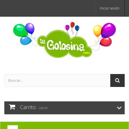
Iniciar sesión
Carrito:
vacío