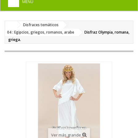
MENU
+
HOME
Disfraces temáticos
+
DISFRACES PARA ADULTOS
04 : Egipcios, griegos, romanos, arabe
Disfraz Olympia, romana,
+
griega.
DISFRACES INFANTILES
+
COMPLEMENTOS
+
MAQUILLAJE FIESTA
+
PELUCAS, GORROS, CARETAS
+
PARTY, BROMAS
+
TEMÁTICOS
Ver más grande