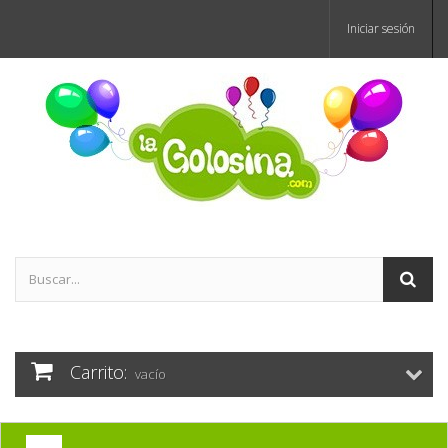
Iniciar sesión
Carrito:
vacío