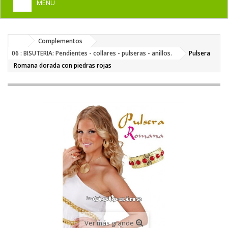
MENU
+
HOME
Complementos
+
DISFRACES PARA ADULTOS
06 : BISUTERIA: Pendientes - collares - pulseras - anillos.
Pulsera
+
Romana dorada con piedras rojas
DISFRACES INFANTILES
+
COMPLEMENTOS
+
MAQUILLAJE FIESTA
+
PELUCAS, GORROS, CARETAS
+
PARTY, BROMAS
+
TEMÁTICOS
Ver más grande