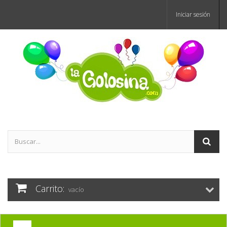
Iniciar sesión
Carrito:
vacío