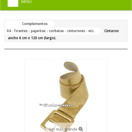
MENU
+
HOME
Complementos
+
DISFRACES PARA ADULTOS
04 : Tirantes - pajaritas - corbatas - cinturones - etc.
Cinturon
+
ancho 6 cm x 120 cm (largo).
DISFRACES INFANTILES
+
COMPLEMENTOS
+
MAQUILLAJE FIESTA
+
PELUCAS, GORROS, CARETAS
+
PARTY, BROMAS
+
TEMÁTICOS
Ver más grande