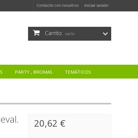
Contacte con nosotros
Iniciar sesión
Carrito:
vacío
S
PARTY , BROMAS
TEMÁTICOS
eval.
20,62 €