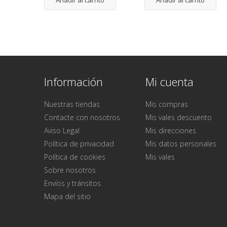
Información
Mi cuenta
Nuestras tiendas
Mis compras
Contacte con nosotros
Mis vales descuento
Aviso Legal
Mis direcciones
Política de privacidad
Mis datos personales
Política de cookies
Mis vales
Sobre nosotros
Envíos y tránsitos
Mapa del sitio