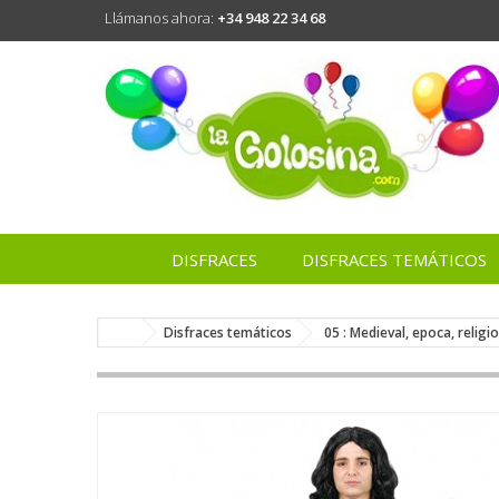
Llámanos ahora:
+34 948 22 34 68
DISFRACES
DISFRACES TEMÁTICOS
Disfraces temáticos
05 : Medieval, epoca, religi