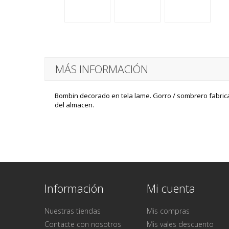
MÁS INFORMACIÓN
Bombin decorado en tela lame. Gorro / sombrero fabricad
del almacen.
Información
Mi cuenta
Nuestras tiendas
Mis compras
Contacte con nosotros
Mis vales descuento