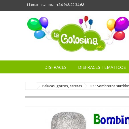
Llámanos ahora:
+34 948 22 34 68
DISFRACES
DISFRACES TEMÁTICOS
Pelucas, gorros, caretas
05 : Sombreros surtido