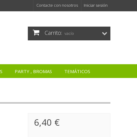
Contacte con nosotros
Iniciar sesión
Carrito:
vacío
S
PARTY , BROMAS
TEMÁTICOS
6,40 €