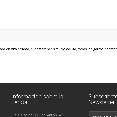
o en alta calidad, el sombrero es tallaje adulto, todos los gorros / som
Información sobre la
Subscríbet
tienda
Newsletter
La Golosina, C/ San Antón, 42