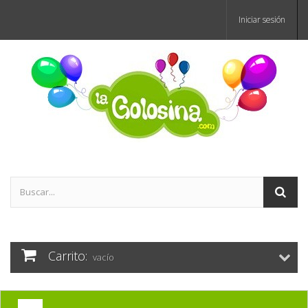
Iniciar sesión
Carrito:
vacío