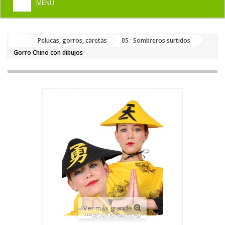
MENU
+
HOME
Pelucas, gorros, caretas
05 : Sombreros surtidos
+
DISFRACES PARA ADULTOS
Gorro Chino con dibujos
+
DISFRACES INFANTILES
+
COMPLEMENTOS
+
MAQUILLAJE FIESTA
+
PELUCAS, GORROS, CARETAS
+
PARTY, BROMAS
+
TEMÁTICOS
Ver más grande