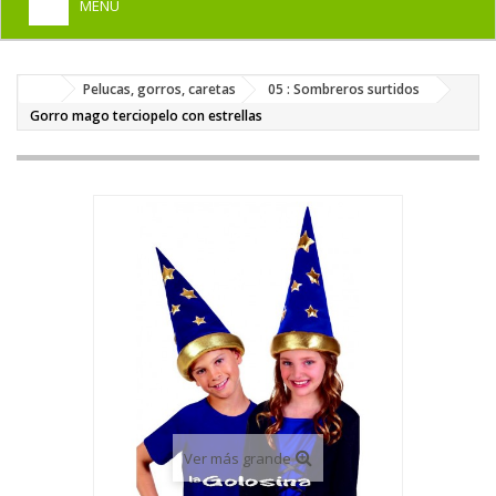
MENU
+
HOME
Pelucas, gorros, caretas
05 : Sombreros surtidos
+
DISFRACES PARA ADULTOS
Gorro mago terciopelo con estrellas
+
DISFRACES INFANTILES
+
COMPLEMENTOS
+
MAQUILLAJE FIESTA
+
PELUCAS, GORROS, CARETAS
+
PARTY, BROMAS
+
TEMÁTICOS
Ver más grande