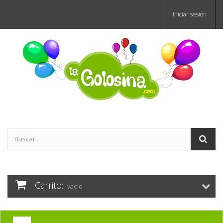
Iniciar sesión
Carrito:
vacío