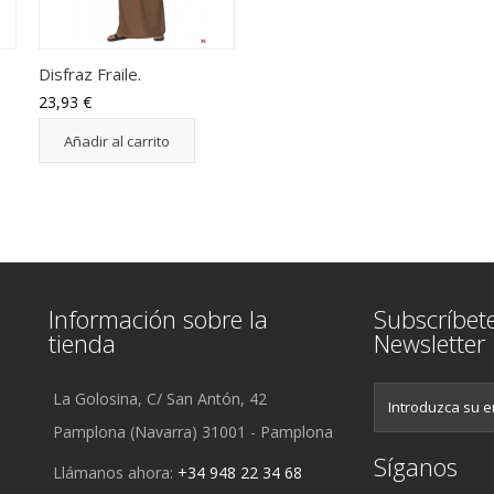
Disfraz Fraile.
23,93 €
Añadir al carrito
Información sobre la
Subscríbet
tienda
Newsletter
La Golosina, C/ San Antón, 42
Pamplona (Navarra) 31001 - Pamplona
Síganos
Llámanos ahora:
+34 948 22 34 68