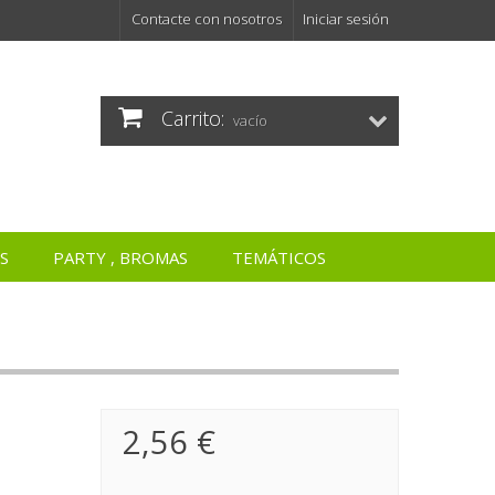
Contacte con nosotros
Iniciar sesión
Carrito:
vacío
S
PARTY , BROMAS
TEMÁTICOS
2,56 €