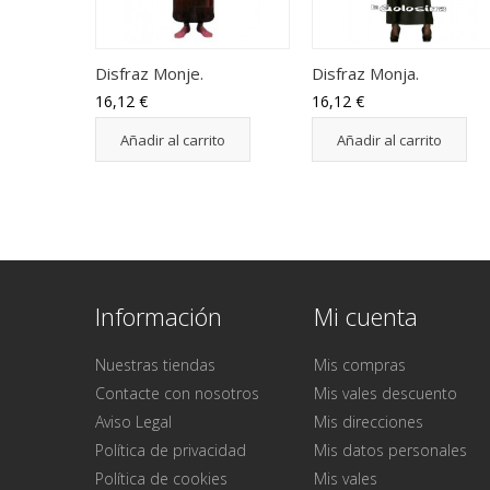
Disfraz Monje.
Disfraz Monja.
16,12 €
16,12 €
Añadir al carrito
Añadir al carrito
Información
Mi cuenta
Nuestras tiendas
Mis compras
Contacte con nosotros
Mis vales descuento
Aviso Legal
Mis direcciones
Política de privacidad
Mis datos personales
Política de cookies
Mis vales