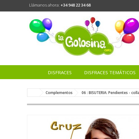
Llámanos ahora:
+34 948 22 34 68
DISFRACES
DISFRACES TEMÁTICOS
Complementos
06 : BISUTERIA: Pendientes - colla