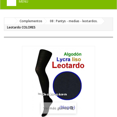
MENU
+
HOME
Complementos
08 : Pantys - medias - leotardos.
+
DISFRACES PARA ADULTOS
Leotardo COLORES
+
DISFRACES INFANTILES
+
COMPLEMENTOS
+
MAQUILLAJE FIESTA
+
PELUCAS, GORROS, CARETAS
+
PARTY, BROMAS
+
TEMÁTICOS
Ver más grande