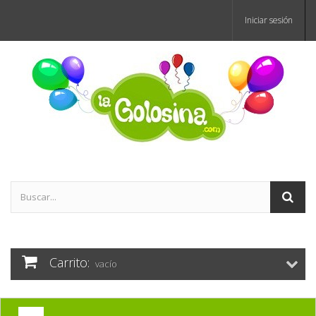
Iniciar sesión
Carrito:
vacío