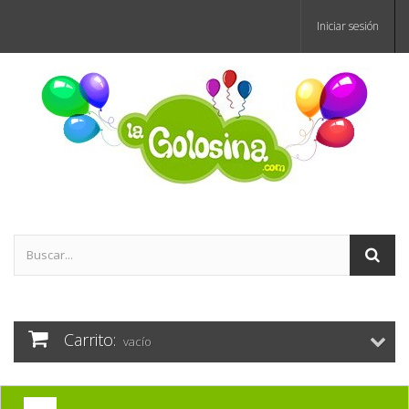
Iniciar sesión
Carrito:
vacío