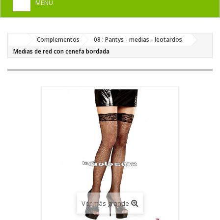
MENU
+
HOME
Complementos
08 : Pantys - medias - leotardos.
+
DISFRACES PARA ADULTOS
Medias de red con cenefa bordada
+
DISFRACES INFANTILES
+
COMPLEMENTOS
+
MAQUILLAJE FIESTA
+
PELUCAS, GORROS, CARETAS
+
PARTY, BROMAS
+
TEMÁTICOS
Ver más grande