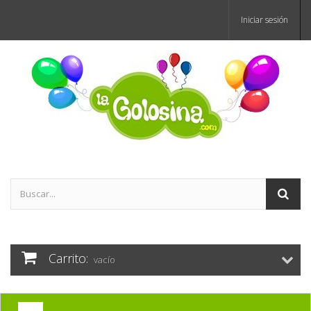
Iniciar sesión
Carrito:
vacío