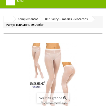
MENU
+
HOME
Complementos
08 : Pantys - medias - leotardos.
+
DISFRACES PARA ADULTOS
Pantys BERKSHIRE 70 Denier
+
DISFRACES INFANTILES
+
COMPLEMENTOS
+
MAQUILLAJE FIESTA
+
PELUCAS, GORROS, CARETAS
+
PARTY, BROMAS
+
TEMÁTICOS
Ver más grande