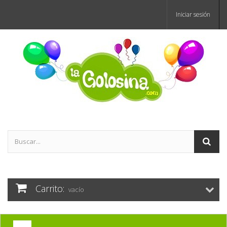
Iniciar sesión
Carrito:
vacío