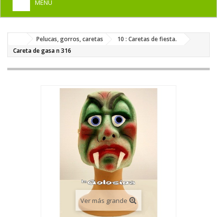
MENU
+
HOME
Pelucas, gorros, caretas
10 : Caretas de fiesta.
+
DISFRACES PARA ADULTOS
Careta de gasa n 316
+
DISFRACES INFANTILES
+
COMPLEMENTOS
+
MAQUILLAJE FIESTA
+
PELUCAS, GORROS, CARETAS
+
PARTY, BROMAS
+
TEMÁTICOS
Ver más grande