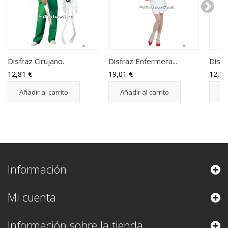
Disfraz Cirujano.
Disfraz Enfermera...
Disfr
12,81 €
19,01 €
12,98
Añadir al carrito
Añadir al carrito
Añ
Información
Mi cuenta
Información sobre la tienda