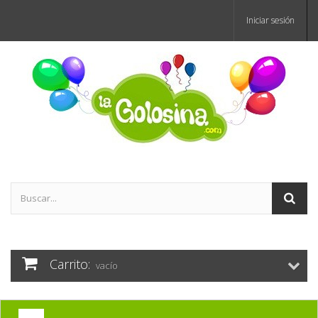
Iniciar sesión
Carrito:
vacío