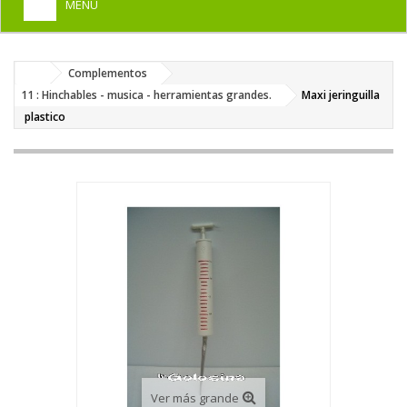
MENU
+
HOME
Complementos
+
DISFRACES PARA ADULTOS
11 : Hinchables - musica - herramientas grandes.
Maxi jeringuilla
+
plastico
DISFRACES INFANTILES
+
COMPLEMENTOS
+
MAQUILLAJE FIESTA
+
PELUCAS, GORROS, CARETAS
+
PARTY, BROMAS
+
TEMÁTICOS
Ver más grande