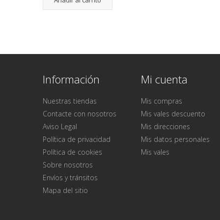
Información
Mi cuenta
Nuestras tiendas
Mis compras
Contacte con nosotros
Mis vales descuento
Aviso Legal
Mis direcciones
Política de privacidad
Mis datos personales
Política de cookies
Mis vales
Sobre nosotros
Envíos y tránsitos
Mapa del sitio