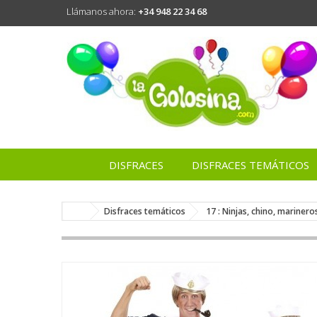
Llámanos ahora:
+34 948 22 34 68
DISFRACES
DISFRACES TEMÁTICOS
Disfraces temáticos
17 : Ninjas, chino, marinero