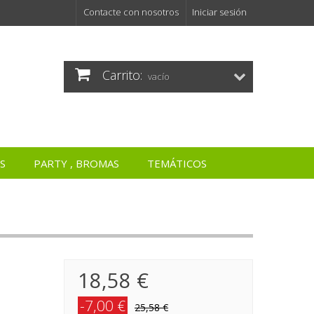
Contacte con nosotros
Iniciar sesión
Carrito:
vacío
S
PARTY , BROMAS
TEMÁTICOS
18,58 €
-7,00 €
25,58 €